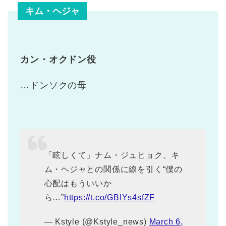
キム・ヘジャ
カン・オクドン役
…ドンソクの母
「眩しくて」ナム・ジュヒョク、キ
ム・ヘジャとの関係に線を引く“僕の
心配はもういいか
ら…”
https://t.co/GBIYs4sfZF
— Kstyle (@Kstyle_news)
March 6,