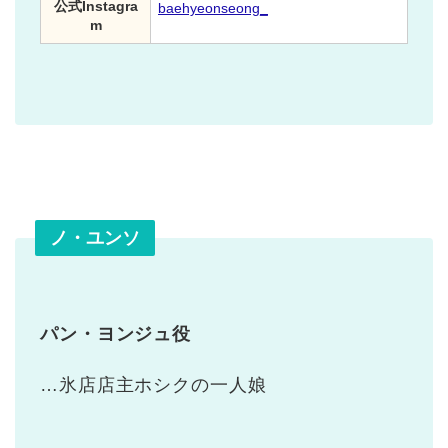
公式Instagra
baehyeonseong_
m
ノ・ユンソ
パン・ヨンジュ役
…氷店店主ホシクの一人娘