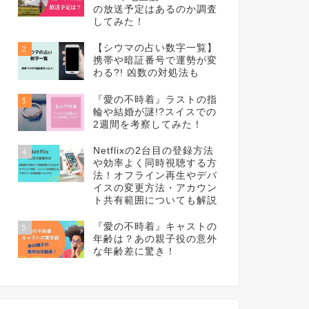
の放送予定はあるのか調査
してみた！
【シウマの占い数字一覧】
2
携帯や暗証番号で運勢が変
わる?! 凶数の対処法も
『愛の不時着』ラストの指
3
輪や結婚が謎!?スイスでの
2週間を考察してみた！
Netflixの2台目の登録方法
4
や効率よく同時視聴する方
法！オフライン再生やデバ
イスの変更方法・アカウン
ト共有範囲についても解説
『愛の不時着』キャストの
5
年齢は？あの親子役の意外
な年齢差に驚き！