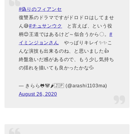
#偽りのフィアンセ
復讐系のドラマですがドロドロはしてませ
ん😅
#チュサンウク
と言えば、という役
柄😊王道ではあるけど～似合うから〇。
#
イミンジョンさん
やっぱりキレイ✨✨こ
んな演技も出来るのね、と思いました👍
終盤急いだ感があるので、もう少し気持ち
の揺れを描いても良かったかな💦
— きらら🐸🐼🌶🇯🇵 (@arashi1103ma)
August 26, 2020