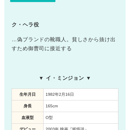
ク・ヘラ役
…偽ブランドの靴職人。貧しさから抜け出
すため御曹司に接近する
▼ イ・ミンジョン ▼
生年月日
1982年2月16日
身長
165cm
血液型
O型
デビュー
2003年 映画『狐怪談』