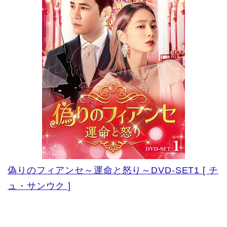
偽りのフィアンセ～運命と怒り～DVD-SET1 [ チ
ュ・サンウク ]