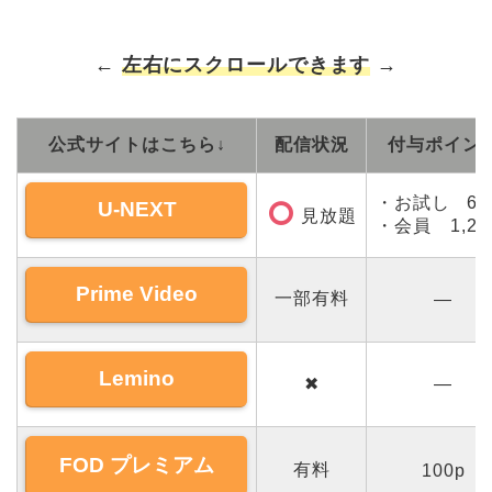
←
左右にスクロールできます
→
公式サイトはこちら↓
配信状況
付与ポイン
・お試し 60
U-NEXT
見放題
・会員 1,20
Prime Video
一部有料
―
Lemino
✖
―
FOD プレミアム
有料
100p