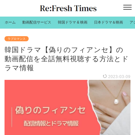
ホーム
動画配信サービス
韓国ドラマ & 映画
日本ドラマ＆映画
ア
ラブロマンス
韓国ドラマ【偽りのフィアンセ】の
動画配信を全話無料視聴する方法とド
ラマ情報
2023-03-09