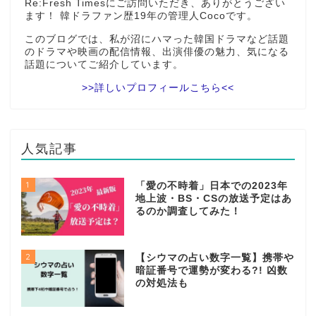
Re:Fresh Timesにご訪問いただき、ありがとうござい
ます！ 韓ドラファン歴19年の管理人Cocoです。
このブログでは、私が沼にハマった韓国ドラマなど話題
のドラマや映画の配信情報、出演俳優の魅力、気になる
話題についてご紹介しています。
>>詳しいプロフィールこちら<<
人気記事
1
「愛の不時着」日本での2023年
地上波・BS・CSの放送予定はあ
るのか調査してみた！
2
【シウマの占い数字一覧】携帯や
暗証番号で運勢が変わる?! 凶数
の対処法も