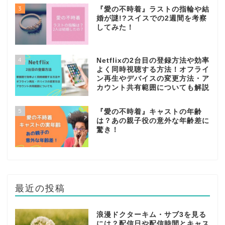
3
『愛の不時着』ラストの指輪や結
婚が謎!?スイスでの2週間を考察
してみた！
4
Netflixの2台目の登録方法や効率
よく同時視聴する方法！オフライ
ン再生やデバイスの変更方法・ア
カウント共有範囲についても解説
5
『愛の不時着』キャストの年齢
は？あの親子役の意外な年齢差に
驚き！
最近の投稿
浪漫ドクターキム・サブ3を見る
には？配信日や配信時間とキャス